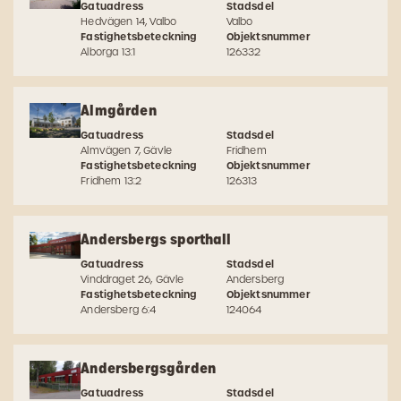
Gatuadress
Stadsdel
Hedvägen 14, Valbo
Valbo
Fastighetsbeteckning
Objektsnummer
Alborga 13:1
126332
Almgården
Gatuadress
Stadsdel
Almvägen 7, Gävle
Fridhem
Fastighetsbeteckning
Objektsnummer
Fridhem 13:2
126313
Andersbergs sporthall
Gatuadress
Stadsdel
Vinddraget 26, Gävle
Andersberg
Fastighetsbeteckning
Objektsnummer
Andersberg 6:4
124064
Andersbergsgården
Gatuadress
Stadsdel