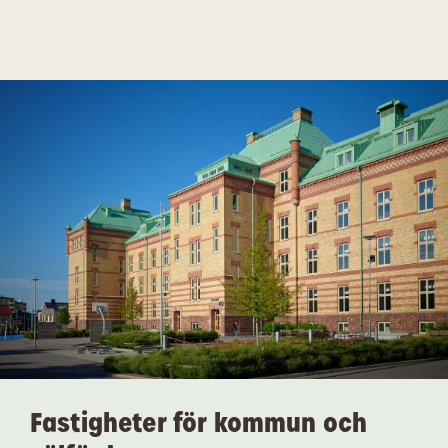
Hoppa
Hoppa
till
till
innehåll
navigering
Fastigheter för kommun och