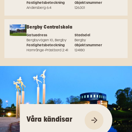
Fastighetsbeteckning
Objektsnummer
Andersberg 6:4
126301
Bergby Centralskola
Gatuadress
Stadsdel
Bergbyvägen 10, Bergby
Bergby
Fastighetsbeteckning
Objektsnummer
Hamrånge-Prästbord 2:41
124180
Våra kändisar