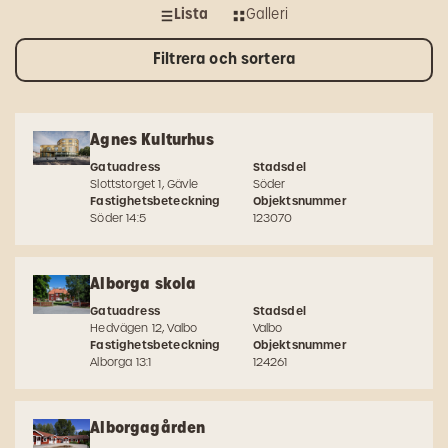
Lista
Galleri
Filtrera och sortera
Agnes Kulturhus
Gatuadress
Stadsdel
Slottstorget 1, Gävle
Söder
Fastighetsbeteckning
Objektsnummer
Söder 14:5
123070
Alborga skola
Gatuadress
Stadsdel
Hedvägen 12, Valbo
Valbo
Fastighetsbeteckning
Objektsnummer
Alborga 13:1
124261
Alborgagården