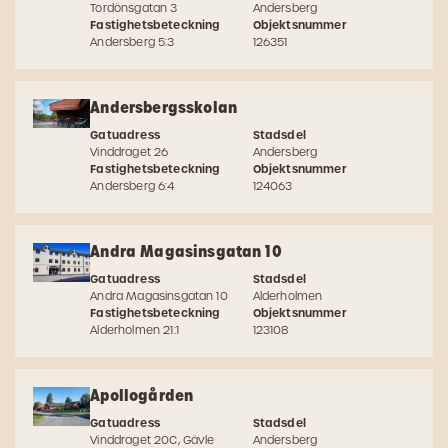
Tordönsgatan 3
Andersberg
Fastighetsbeteckning
Objektsnummer
Andersberg 5:3
126351
Andersbergsskolan
Gatuadress
Stadsdel
Vinddraget 26
Andersberg
Fastighetsbeteckning
Objektsnummer
Andersberg 6:4
124063
Andra Magasinsgatan 10
Gatuadress
Stadsdel
Andra Magasinsgatan 10
Alderholmen
Fastighetsbeteckning
Objektsnummer
Alderholmen 21:1
123108
Apollogården
Gatuadress
Stadsdel
Vinddraget 20C, Gävle
Andersberg