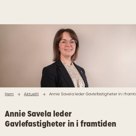
Hoppa
Hoppa
till
till
innehåll
navigering
Hem
Aktuellt
Annie Savela leder Gavlefastigheter in i framt
Annie Savela leder
Gavlefastigheter in i framtiden