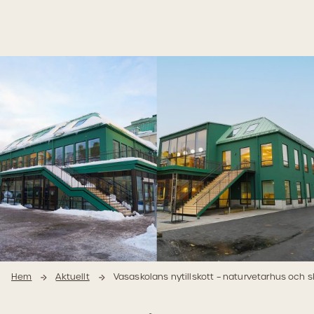
Hoppa
Hoppa
till
till
innehåll
navigering
Hem
Aktuellt
Vasaskolans nytillskott – naturvetarhus och 