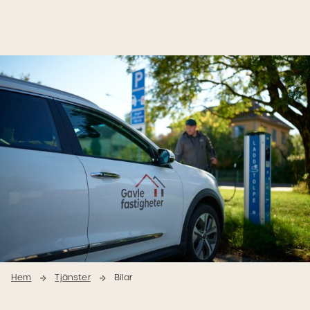
Hoppa
Hoppa
till
till
innehåll
navigering
Hem
Tjänster
Bilar