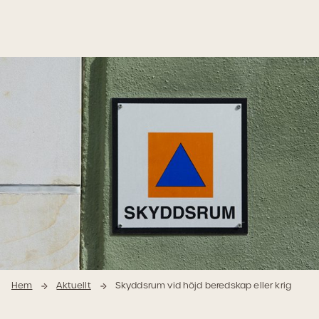
Hoppa
Hoppa
till
till
innehåll
navigering
Hem
Aktuellt
Skyddsrum vid höjd beredskap eller krig