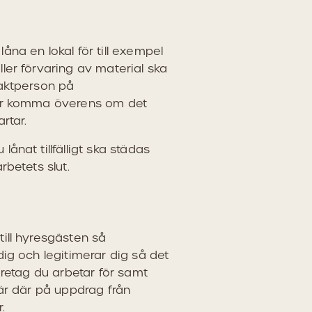
na en lokal för till exempel
ler förvaring av material ska
aktperson på
er komma överens om det
rtar.
ånat tillfälligt ska städas
rbetets slut.
ill hyresgästen så
ig och legitimerar dig så det
öretag du arbetar för samt
 är där på uppdrag från
.