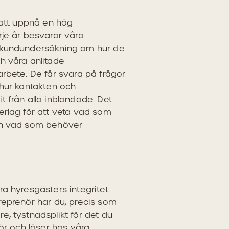
 att uppnå en hög
rje år besvarar våra
 kundundersökning om hur de
h våra anlitade
arbete. De får svara på frågor
 hur kontakten och
 från alla inblandade. Det
erlag för att veta vad som
ch vad som behöver
a hyresgästers integritet.
reprenör har du, precis som
e, tystnadsplikt för det du
hör och läser hos våra