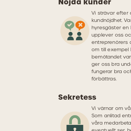
Nöjda kunder
Vi strävar efter
kundnöjdhet. Va
hyresgäster en
upplever oss oc
entreprenörers 
om till exempel
bemötandet varit
ger oss bra und
fungerar bra o
förbättras.
Sekretess
Vi värnar om vår
Som anlitad ent
våra medarbetar
eventuellt ser, 