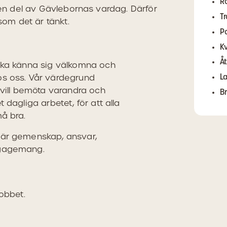
R
r en del av Gävlebornas vardag. Därför
T
 som det är tänkt.
P
Kv
Å
ska känna sig välkomna och
s oss. Vår värdegrund
L
 vill bemöta varandra och
B
 dagliga arbetet, för att alla
må bra.
 är gemenskap, ansvar,
ngagemang.
obbet.