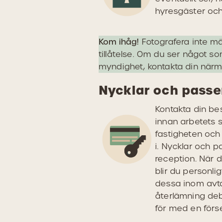
hyresgäster och
Kom ihåg!
Fotografera inte mä
tillåtelse. Om du ser något so
myndighet, kontakta din närma
Nycklar och passe
Kontakta din bes
innan arbetets sta
fastigheten och
i. Nycklar och p
reception. När d
blir du personli
dessa inom avta
återlämning deb
för med en förs