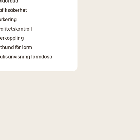
ökförbud
rafiksäkerhet
arkering
alitetskontroll
terkoppling
athund för larm
ruksanvisning larmdosa