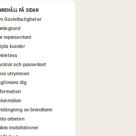
NNEHÅLL PÅ SIDAN
m Gavlefastigheter
ärdegrund
år representant
öjda kunder
ekretess
ycklar och passerkort
åna utrymmen
egitimera dig
nformation
elanmälan
vstängning av brandlarm
eta arbeten
kra installationer