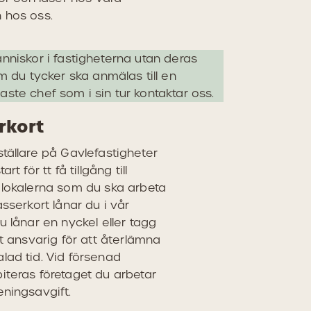
 hos oss.
nniskor i fastigheterna utan deras
m du tycker ska anmälas till en
ste chef som i sin tur kontaktar oss.
rkort
tällare på Gavlefastigheter
rt för tt få tillgång till
 lokalerna som du ska arbeta
asserkort lånar du i vår
u lånar en nyckel eller tagg
gt ansvarig för att återlämna
lad tid. Vid försenad
iteras företaget du arbetar
eningsavgift.