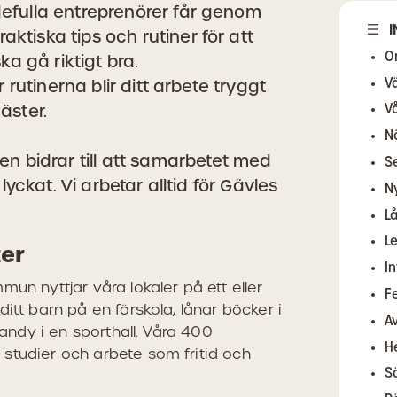
efulla entreprenörer får genom
I
tiska tips och rutiner för att
O
ka gå riktigt bra.
r rutinerna blir ditt arbete tryggt
V
äster.
V
N
en bidrar till att samarbetet med
S
 lyckat. Vi arbetar alltid för Gävles
N
L
L
er
I
un nyttjar våra lokaler på ett eller
F
itt barn på en förskola, lånar böcker i
A
bandy i en sporthall. Våra 400
H
studier och arbete som fritid och
Sä