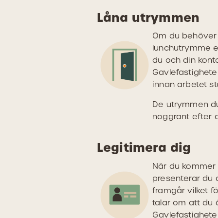
Låna utrymmen
Om du behöver lå
lunchutrymme el
du och din kont
Gavlefastighet
innan arbetet sta
De utrymmen du l
noggrant efter a
Legitimera dig
När du kommer t
presenterar du d
framgår vilket f
talar om att du
Gavlefastigheter