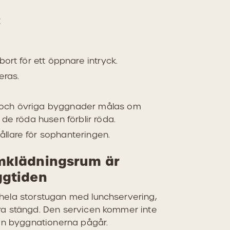
t
bort för ett öppnare intryck.
eras.
 och övriga byggnader målas om
 de röda husen förblir röda.
llare för sophanteringen.
mklädningsrum är
ggtiden
ela storstugan med lunchservering,
a stängd. Den servicen kommer inte
en byggnationerna pågår.