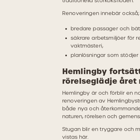
traditionella storköksflöden.
Renoveringen innebär också;
bredare passager och bättr
säkrare arbetsmiljöer för 
vaktmästeri,
planlösningar som stödjer
Hemlingby fortsätt
rörelseglädje året
Hemlingby är och förblir en n
renoveringen av Hemlingbystug
både nya och återkommande b
naturen, rörelsen och gemens
Stugan blir en tryggare och m
vistas här.