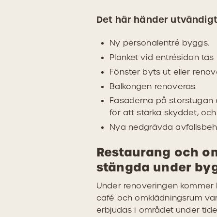
Det här händer utvändig
Ny personalentré byggs.
Planket vid entrésidan tas 
Fönster byts ut eller renov
Balkongen renoveras.
Fasaderna på storstugan
för att stärka skyddet, och
Nya nedgrävda avfallsbehå
Restaurang och o
stängda under by
Under renoveringen kommer h
café och omklädningsrum var
erbjudas i området under tid