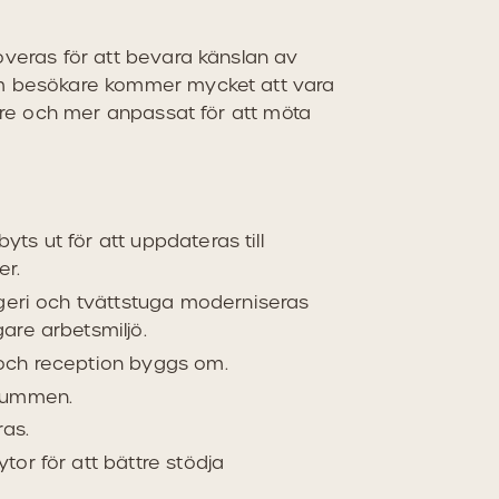
overas för att bevara känslan av
m besökare kommer mycket att vara
hare och mer anpassat för att möta
byts ut för att uppdateras till
er.
ageri och tvättstuga moderniseras
are arbetsmiljö.
och reception byggs om.
srummen.
ras.
or för att bättre stödja