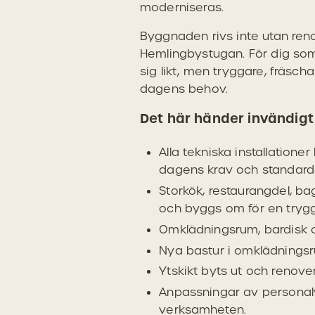
moderniseras.
Byggnaden rivs inte utan ren
Hemlingbystugan. För dig so
sig likt, men tryggare, fräsc
dagens behov.
Det här händer invändigt
Alla tekniska installationer 
dagens krav och standard
Storkök, restaurangdel, b
och byggs om för en trygg
Omklädningsrum, bardisk 
Nya bastur i omklädning
Ytskikt byts ut och renove
Anpassningar av personalyt
verksamheten.