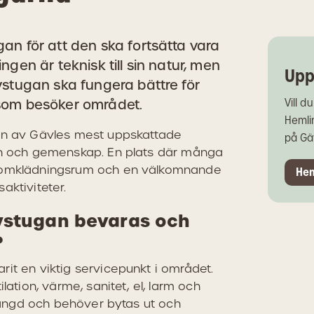
an för att den ska fortsätta vara
ngen är teknisk till sin natur, men
Upp
ystugan ska fungera bättre för
 som besöker området.
Vill d
Hemlin
 en av Gävles mest uppskattade
på Gä
on och gemenskap. En plats där många
a omklädningsrum och en välkomnande
Hem
saktiviteter.
ystugan bevaras och
?
it en viktig servicepunkt i området.
lation, värme, sanitet, el, larm och
vslängd och behöver bytas ut och