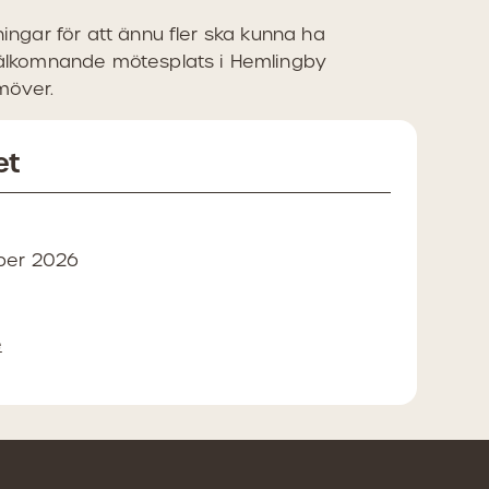
ningar för att ännu fler ska kunna ha
 välkomnande mötesplats i Hemlingby
möver.
et
mber 2026
e