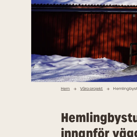
Hem
Våra projekt
Hemlingbyst
Hemlingbystu
innanför väg