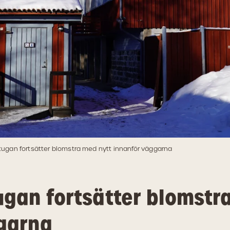
ugan fortsätter blomstra med nytt innanför väggarna
gan fortsätter blomstr
garna