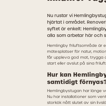
Nu rustar vi Hemlingbystug
hjärtat i området. Renoveri
syftet är enkelt: Hemlingb
alla som arbetar här och
Hemlingby friluftsområde är
mötesplatser för natur, moti
får uppleva god mat, trygg
start eller avslut på sina friluft
Hur kan Hemlingb
samtidigt förnyas
Hemlingbystugan har länge var
Nu har installationer som venti
storkök nått slutet av sin li