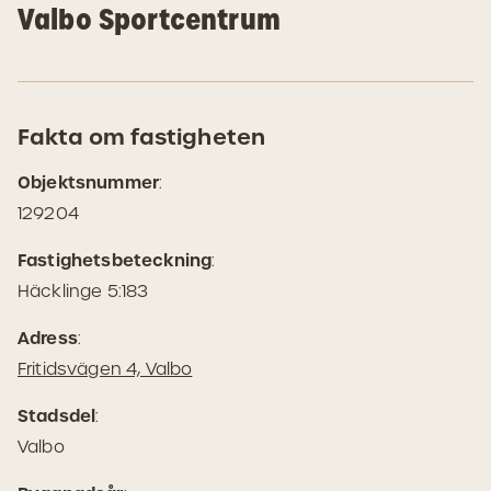
Valbo Sportcentrum
Fakta om fastigheten
Objektsnummer
:
129204
Fastighetsbeteckning
:
Häcklinge 5:183
Adress
:
(Öppnas
Fritidsvägen 4, Valbo
i
Stadsdel
:
Google
Valbo
Maps)