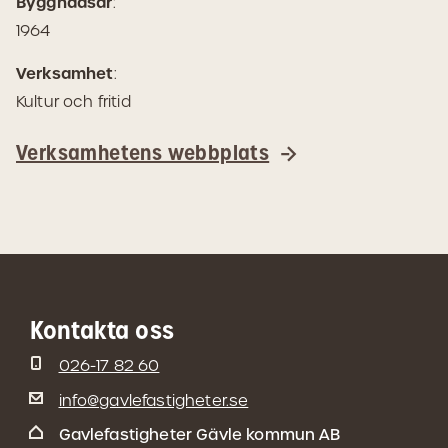
Byggnadsår
:
1964
Verksamhet
:
Kultur och fritid
Verksamhetens webbplats
Kontakta oss
026-17 82 60
info@gavlefastigheter.se
Gavlefastigheter Gävle kommun AB