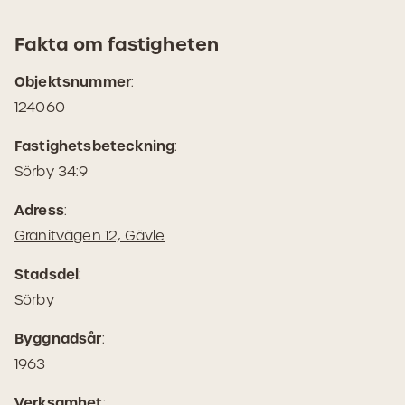
Fakta om fastigheten
Objektsnummer
:
124060
Fastighetsbeteckning
:
Sörby 34:9
Adress
:
(Öppnas
Granitvägen 12, Gävle
i
Stadsdel
:
Google
Sörby
Maps)
Byggnadsår
:
1963
Verksamhet
: