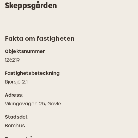
Skeppsgården
Fakta om fastigheten
Objektsnummer
:
126219
Fastighetsbeteckning
:
Björsjö 2:1
Adress
:
(Öppnas
Vikingavägen 25, Gävle
i
Stadsdel
:
Google
Bomhus
Maps)