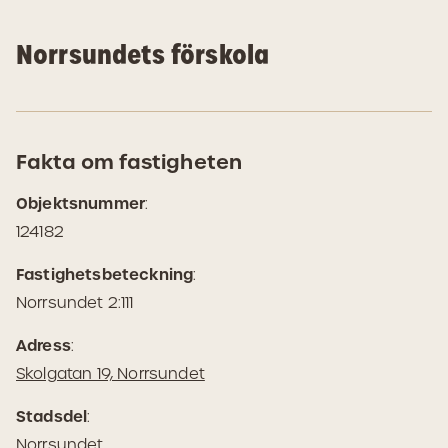
Norrsundets förskola
Fakta om fastigheten
Objektsnummer
:
124182
Fastighetsbeteckning
:
Norrsundet 2:111
Adress
:
(Öppnas
Skolgatan 19, Norrsundet
i
Stadsdel
:
Google
Norrsundet