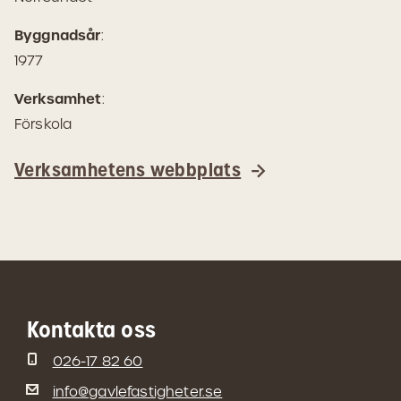
Maps)
Byggnadsår
:
1977
Verksamhet
:
Förskola
Verksamhetens webbplats
Kontakta oss
026-17 82 60
info@gavlefastigheter.se