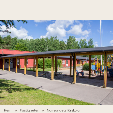
Hoppa
Hoppa
till
till
innehåll
navigering
Hem
Fastigheter
Norrsundets förskola