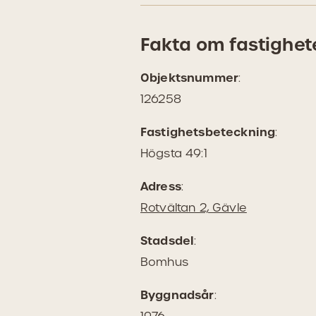
Fakta om fastighet
Objektsnummer
:
126258
Fastighetsbeteckning
:
Högsta 49:1
Adress
:
(Öppnas
Rotvältan 2, Gävle
i
Stadsdel
:
Google
Bomhus
Maps)
Byggnadsår
: