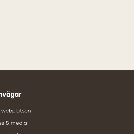
nvägar
 webplatsen
ss & media