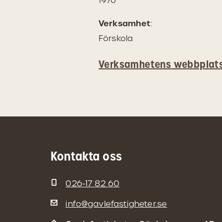
1976
Verksamhet
:
Förskola
Verksamhetens webbplat
Kontakta oss
026-17 82 60
info@gavlefastigheter.se