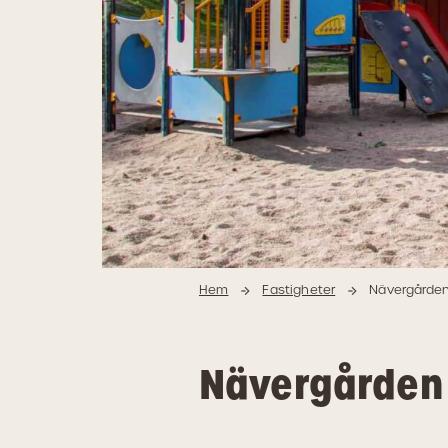
Hem
Fastigheter
Nävergårde
Nävergården