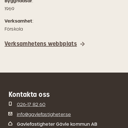
Byggnadsår
:
1969
Verksamhet
:
Förskola
Verksamhetens webbplats
Kontakta oss
026-17 82 60
info@gavlefastigheter.se
Gavlefastigheter Gävle kommun AB