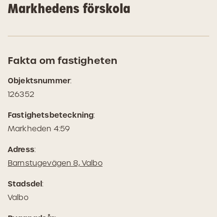
Markhedens förskola
Fakta om fastigheten
Objektsnummer
:
126352
Fastighetsbeteckning
:
Markheden 4:59
Adress
:
(Öppnas
Barnstugevägen 8, Valbo
i
Stadsdel
:
Google
Valbo
Maps)