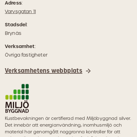
Adress
:
(Öppnas
Varvsgatan 11
i
Stadsdel
:
Google
Brynäs
Maps)
Verksamhet
:
Övriga fastigheter
Verksamhetens webbplats
Kustbevakningen är certifierad med Miljöbyggnad silver.
Det innebär att energianvändning, inomhusmiljö och
material har genomgått noggranna kontroller för att