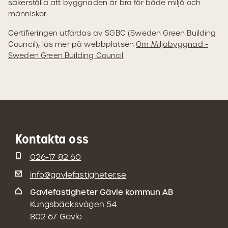
säkerställa att byggnaden är bra för både miljö och
människor.
Certifieringen utfärdas av SGBC (Sweden Green Building
Council), läs mer på webbplatsen
Om Miljöbyggnad -
Sweden Green Building Council
Kontakta oss
026-17 82 60
info@gavlefastigheter.se
Gavlefastigheter Gävle kommun AB
Kungsbäcksvägen 54
802 67 Gävle