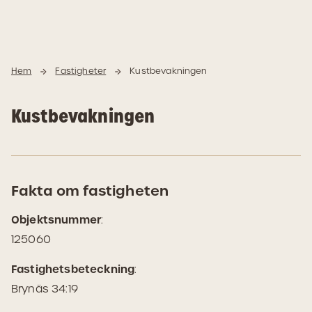
Hoppa
Hoppa
Hem
Fastigheter
Kustbevakningen
till
till
innehåll
navigering
Kustbevakningen
Fakta om fastigheten
Objektsnummer
:
125060
Fastighetsbeteckning
:
Brynäs 34:19