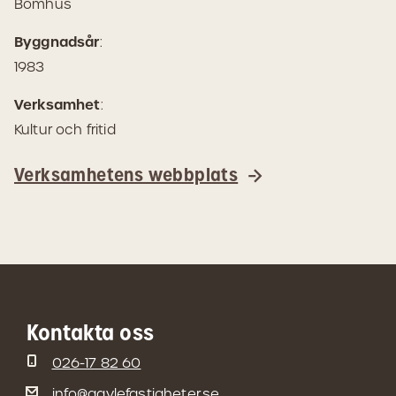
Bomhus
Maps)
Byggnadsår
:
1983
Verksamhet
:
Kultur och fritid
Verksamhetens webbplats
Kontakta oss
026-17 82 60
info@gavlefastigheter.se