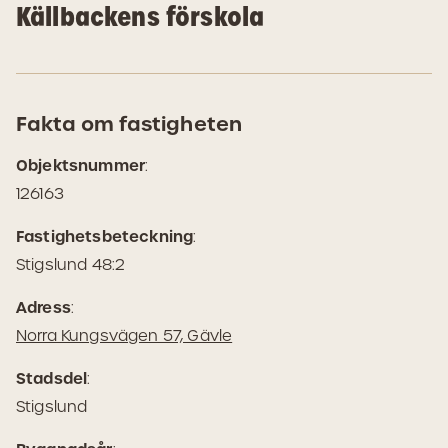
Källbackens förskola
Fakta om fastigheten
Objektsnummer
:
126163
Fastighetsbeteckning
:
Stigslund 48:2
Adress
:
(Öppnas
Norra Kungsvägen 57, Gävle
i
Stadsdel
:
Google
Stigslund
Maps)