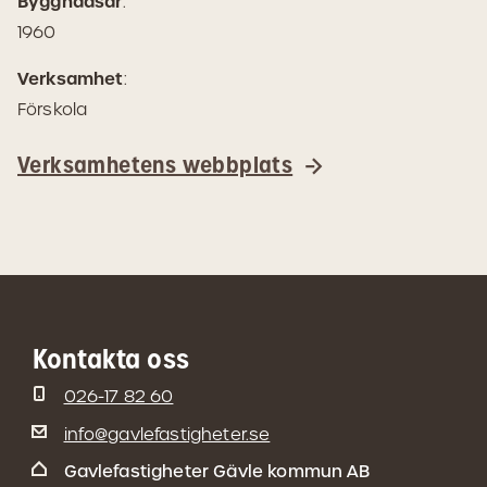
Byggnadsår
:
1960
Verksamhet
:
Förskola
Verksamhetens webbplats
Kontakta oss
026-17 82 60
info@gavlefastigheter.se
Gavlefastigheter Gävle kommun AB