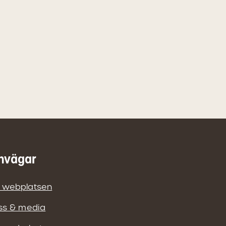
nvägar
 webplatsen
ss & media