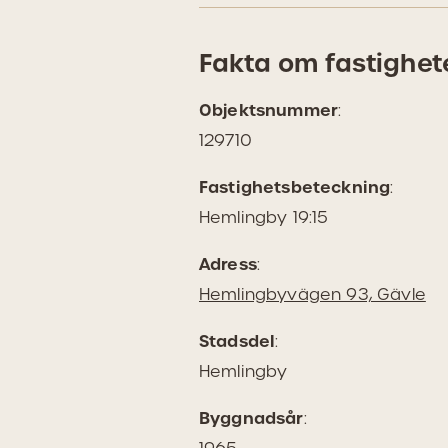
Fakta om fastighet
Objektsnummer
:
129710
Fastighetsbeteckning
:
Hemlingby 19:15
Adress
:
(Ö
Hemlingbyvägen 93, Gävle
i
Stadsdel
:
Go
Hemlingby
Ma
Byggnadsår
: