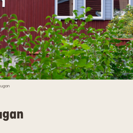
tugan
ugan