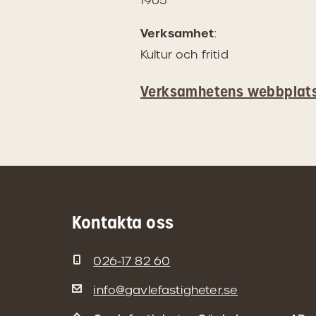
1965
Verksamhet
:
Kultur och fritid
Verksamhetens webbplat
Kontakta oss
026-17 82 60
info@gavlefastigheter.se