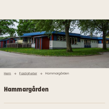
Hoppa
Hoppa
till
till
innehåll
navigering
Hem
Fastigheter
Hammargården
Hammargården