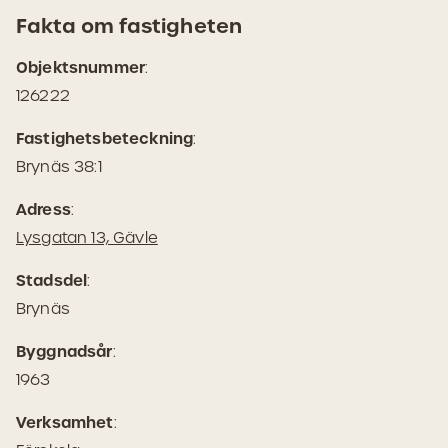
Fakta om fastigheten
Objektsnummer
:
126222
Fastighetsbeteckning
:
Brynäs 38:1
Adress
:
(Öppnas
Lysgatan 13, Gävle
i
Stadsdel
:
Google
Brynäs
Maps)
Byggnadsår
:
1963
Verksamhet
: