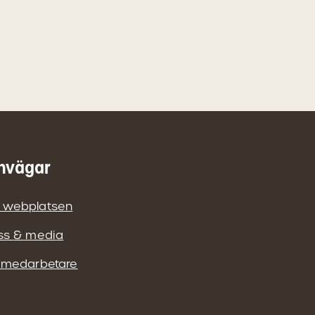
nvägar
 webplatsen
ss & media
 medarbetare