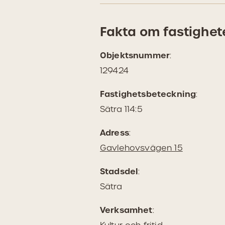
Fakta om fastighet
Objektsnummer
:
129424
Fastighetsbeteckning
:
Sätra 114:5
Adress
:
(Öppnas
Gavlehovsvägen 15
i
Stadsdel
:
Google
Sätra
Maps)
Verksamhet
: