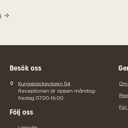
s
Besök oss
Ge
Kungsbäcksvägen 54
Om
Receptionen är öppen måndag-
Pre
fredag 07.00-16.00
För
Följ oss
Linkedin