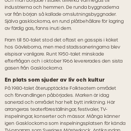
och man började i stället tillverka värmegas till
industrierna och hemmen. De runda byggnaderna
var från början så kallade omslutningsbyggnader.
Själva gasklockorna, en rund plåtbehållare för lagring
av färdig gas, fanns inuti dem.
Fram till 50-talet stod det oftast en gasspis i köket
hos Gävleborna, men med stadssaneringarna blev
elspisar vanligare. Runt 1950-talet minskade
efterfrågan och i oktober 1966 levererades den sista
gasen från Gasklockorna.
En plats som sjuder av liv och kultur
På 1980-talet återupptäckte Folkteatern området
och förvandlingen påbörjades. Marken är idag
sanerad och området har helt bytt inriktning. Här
arrangeras teaterföreställningar, festivaler, TV-
inspelningar, konserter och mässor. Många känner
igen Gasklockorna som inspelningsplatsen för kända
TV-program som Sveriges Mästerkock, Antikrundan