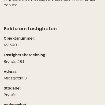
och Idol.
Fakta om fastigheten
Objektsnummer
:
123540
Fastighetsbeteckning
:
Brynäs 28:1
Adress
:
(Öppnas
Atlasgatan 3
i
Stadsdel
:
Google
Brynäs
Maps)
Verksamhet
: